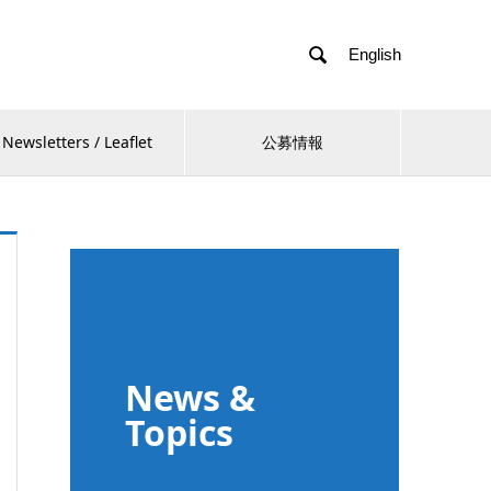

English
Newsletters / Leaflet
公募情報
News &
Topics