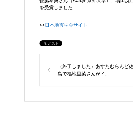
佐脇泰典さん（A03班 京都大学）、増田滉
を受賞しました
>>
日本地震学会サイト
（終了しました）あすたむらんど
島で福地里菜さんがイ...