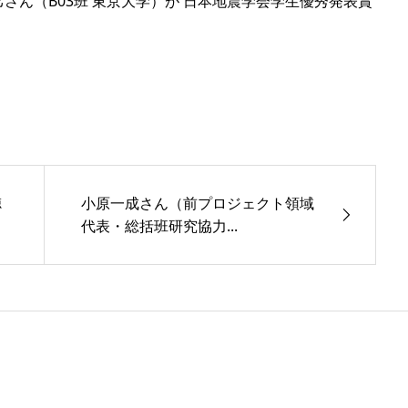
己さん（B03班 東京大学）が 日本地震学会学生優秀発表賞
徳
小原一成さん（前プロジェクト領域
代表・総括班研究協力...