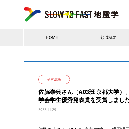
HOME
領域概要
研究成果
佐脇泰典さん（A03班 京都大学）
学会学生優秀発表賞を受賞しまし
2022.11.29