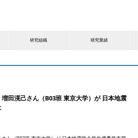
研究組織
研究業績
、増田滉己さん（B03班 東京大学）が 日本地震
た