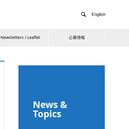

English
Newsletters / Leaflet
公募情報
News &
Topics