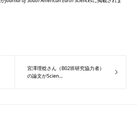
文が
Journal of South American Earth Sciences
に掲載されま
）
宮澤理稔さん（B02班研究協力者）
の論文がScien...