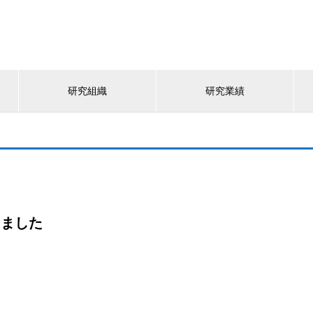
研究組織
研究業績
しました
。