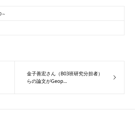
0～
金子善宏さん（B03班研究分担者）
らの論文がGeop...