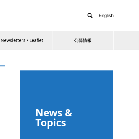

English
Newsletters / Leaflet
公募情報
News &
Topics