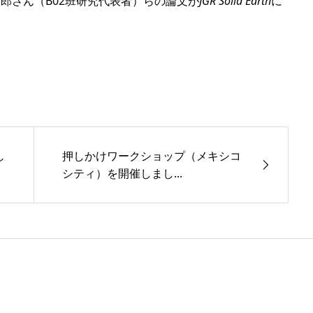
郎さん（B02班研究代表者）らの論文が
JGR Solid Earth
に
し
押しかけワークショップ（メキシコ
シティ）を開催しまし...