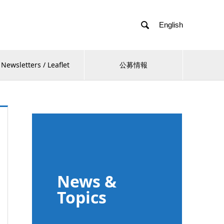

English
Newsletters / Leaflet
公募情報
News &
Topics