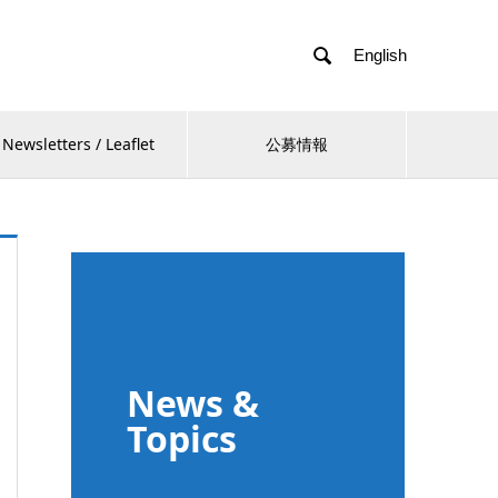

English
Newsletters / Leaflet
公募情報
News &
Topics