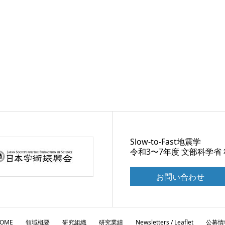
Slow-to-Fast地震学
令和3〜7年度 文部科学省
お問い合わせ
OME
領域概要
研究組織
研究業績
Newsletters / Leaflet
公募情