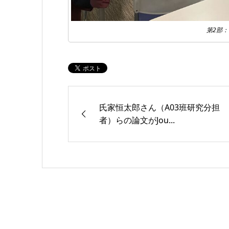
第2部
氏家恒太郎さん（A03班研究分担
者）らの論文がJou...