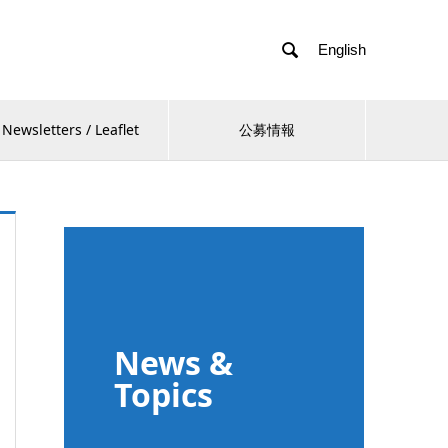

English
Newsletters / Leaflet
公募情報
News &
Topics