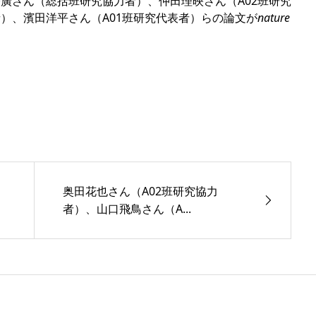
公廣さん（総括班研究協力者）、仲田理映さん（A02班研究
者）、濱田洋平さん（A01班研究代表者）らの論文が
nature
奥田花也さん（A02班研究協力
者）、山口飛鳥さん（A...