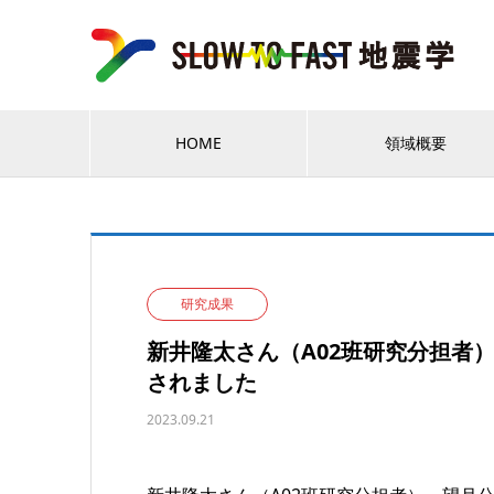
HOME
領域概要
研究成果
新井隆太さん（A02班研究分担者）らの論
されました
2023.09.21