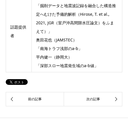
「掘削データと地震波記録を融合した構造推
定へむけた予備的解析（
Hirose, T. et al.,
2021, JGR（室戸沖高間隙水圧論文）をふま
話題提供
えて）」
者
奥田花也（JAMSTEC）
「南海トラフ浅部のa-b」
平内健一（静岡大）
「深部スロー地震発生域のa-b値」