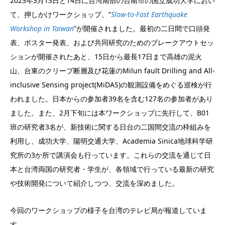
2023年3月13日と14日に台湾南部の台南市の国立成功大学におい
て、押しかけワークショップ、”
Slow-to-Fast Earthquake
Workshop in Taiwan
”が開催されました。最初の二日間で口頭発
表、ポスター発表、および共同研究のためのブレークアウトセッ
ションが開催されたあと、15日から最長17日まで高雄の泥火
山、台東のクリープ断層及び花蓮のMilun fault Drilling and All-
inclusive Sensing project(MiDAS)の観測設備をめぐる巡検が行
われました。日本からの参加者39名を含む127名の参加者があり
ました。また、2月下旬には本ワークショップに先行して、B01
班の研究者3名が、新技術に関する日台の二国間交流の枠組みを
利用し、成功大学、陽明交通大学、Academia Sinica地球科学研
究所の3か所で講演会も行っています。これらの交流を通じて日
本と台湾両国の研究者・学生が、各領域で行っている最新の研究
や技術開発について紹介しつつ、交流を深めました。
今回のワークショップの様子を台湾のテレビ局が報道していま
す。